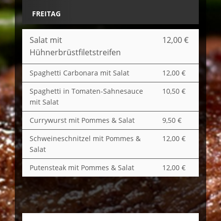
FREITAG
Salat mit
12,00 €
Hühnerbrüstfiletstreifen
Spaghetti Carbonara mit Salat
12,00 €
Spaghetti in Tomaten-Sahnesauce
10,50 €
mit Salat
Currywurst mit Pommes & Salat
9,50 €
Schweineschnitzel mit Pommes &
12,00 €
Salat
Putensteak mit Pommes & Salat
12,00 €
Cordon Bleu mit Spätzle oder
12,00 €
Name
Preis
Hausgemachte Frikadellen (
12,00 €
Pommes und Beilagensalat